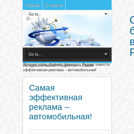
Главная
О проекте
Бизнес идеи, форекс, финансы, бизнес новости
Вы здесь:
Главная
»
Маркетинг
»
Самая
эффективная реклама – автомобильная!
Самая
эффективная
реклама –
автомобильная!