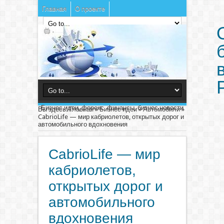
Главная
О проекте
Бизнес идеи, форекс, финансы, бизнес новости
Вы здесь:
Главная
»
Бизнес идеи
»
Автомобили
»
CabrioLife — мир кабриолетов, открытых дорог и
автомобильного вдохновения
CabrioLife — мир
кабриолетов,
открытых дорог и
автомобильного
вдохновения