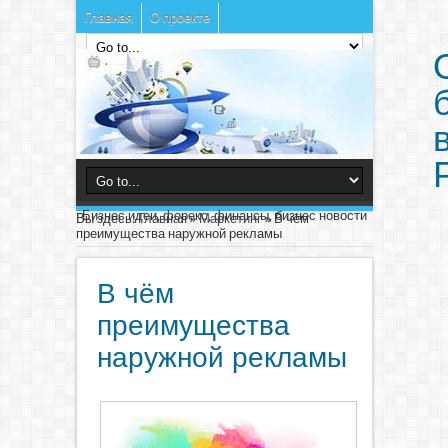
Главная
О проекте
Бизнес идеи, форекс, финансы, бизнес новости
Вы здесь:
Главная
»
Маркетинг
»
В чём
преимущества наружной рекламы
В чём
преимущества
наружной рекламы