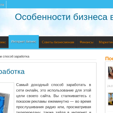
кте
Особенности бизнеса 
Интернет бизнес
рекс
Советы бизнесменам
Финансы
Маркетин
ак способ заработка
По
работка
Самый доходный способ заработать в
24.0
сети онлайн, это использование для этой
цели своего сайта. Вы сталкиваетесь с
показом рекламы ежеминутно — во время
прослушивания радио или, просматривая
телепередачу, также зайдя в интернет и