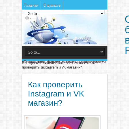
Главная
О проекте
Бизнес идеи, форекс, финансы, бизнес новости
Вы здесь:
Главная
»
Интернет бизнес
»
Как
проверить Instagram и VK магазин?
Как проверить
Instagram и VK
магазин?