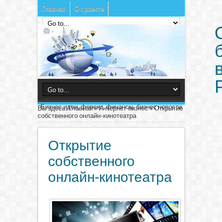
Главная
О проекте
Бизнес идеи, форекс, финансы, бизнес новости
Вы здесь:
Главная
»
Интернет бизнес
»
Открытие
собственного онлайн-кинотеатра
Открытие
собственного
онлайн-кинотеатра