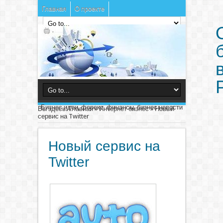
Главная
О проекте
Бизнес идеи, форекс, финансы, бизнес новости
Вы здесь:
Главная
»
Интернет бизнес
»
Новый
сервис на Twitter
Новый сервис на
Twitter