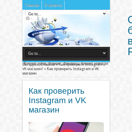
Главная
О проекте
Бизнес идеи, форекс, финансы, бизнес новости
Вы здесь:
Главная
»
Как проверить Instagram и
VK магазин?
»
Как проверить Instagram и VK
магазин
Как проверить
Instagram и VK
магазин