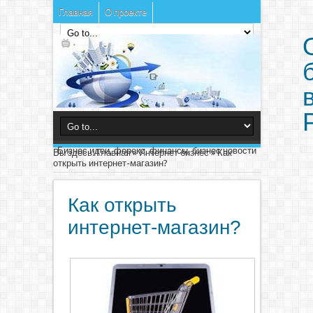
Главная
О проекте
Бизнес идеи, форекс, финансы, бизнес новости
Вы здесь:
Главная
»
Интернет бизнес
»
Как
открыть интернет-магазин?
Как открыть
интернет-магазин?