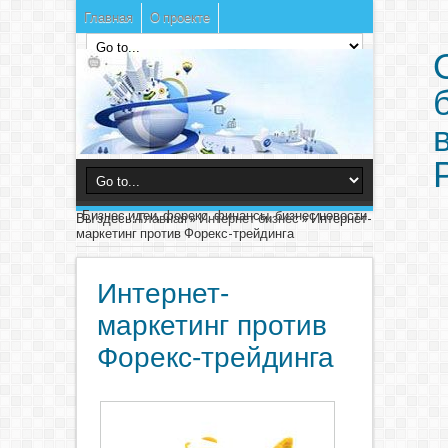
Главная
О проекте
Бизнес идеи, форекс, финансы, бизнес новости
Вы здесь:
Главная
»
Интернет бизнес
»
Интернет-
маркетинг против Форекс-трейдинга
Интернет-
маркетинг против
Форекс-трейдинга