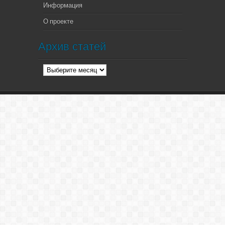
Информация
О проекте
Архив статей
Архив
статей