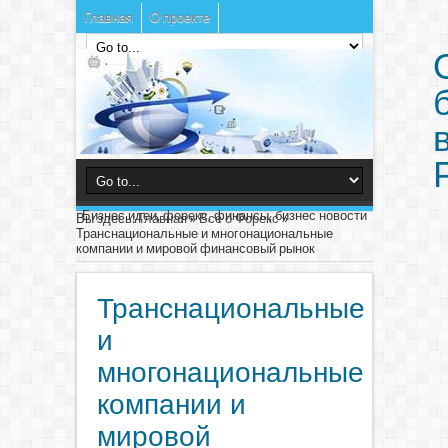
Главная
О проекте
Бизнес идеи, форекс, финансы, бизнес новости
Вы здесь:
Главная
»
Все о Форекс
»
Транснациональные и многонациональные
компании и мировой финансовый рынок
Транснациональные
и
многонациональные
компании и
мировой