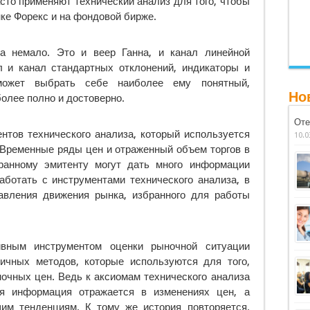
сто применяют технический анализ для того, чтобы
ке Форекс и на фондовой бирже.
за немало. Это и веер Ганна, и канал линейной
л и канал стандартных отклонений, индикаторы и
может выбрать себе наиболее ему понятный,
Но
лее полно и достоверно.
Оте
тов технического анализа, который используется
10.0
 Временные ряды цен и отраженный объем торгов в
ранному эмитенту могут дать много информации
ботать с инструментами технического анализа, в
авления движения рынка, избранного для работы
вным инструментом оценки рыночной ситуации
ичных методов, которые используются для того,
очных цен. Ведь к аксиомам технического анализа
ся информация отражается в изменениях цен, а
им тенденциям. К тому же история повторяется.