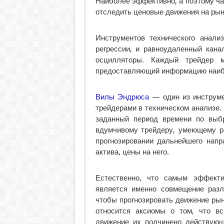
Наиболее эффективно, а поэтому ча
отследить ценовые движения на рын
Инструментов технического анали
регрессии, и равноудаленный кана
осцилляторы. Каждый трейдер 
предоставляющий информацию наибо
Вилы Эндрюса
— один из инструмен
трейдерами в техническом анализе.
заданный период времени по выб
вдумчивому трейдеру, умеющему ра
прогнозировании дальнейшего напр
актива, цены на него.
Естественно, что самым эффекти
является именно совмещение разл
чтобы прогнозировать движение рын
относится аксиомы о том, что в
движение их подчинено действующ