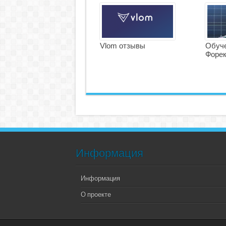
Vlom отзывы
Обуче
Форе
Информация
Информация
О проекте