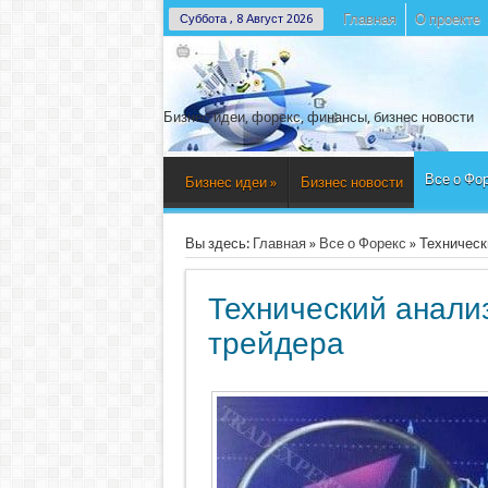
Главная
О проекте
Суббота , 8 Август 2026
Бизнес идеи, форекс, финансы, бизнес новости
Все о Фо
Бизнес идеи
»
Бизнес новости
Вы здесь:
Главная
»
Все о Форекс
»
Техническ
Технический анали
трейдера