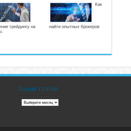
Как
ние трейдингу на
найти опытных брокеров
кс
Архив статей
Архив
статей