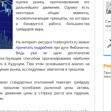
оценки рынка, прогнозирования его
дальнейшего движения.
Однако есть
некоторые общие моменты,
основополагающие принципы, на которых
Сек
и базируется работа большинства
при
трейдеров мира.
31.0
На интернет-ресурсе tradexperts.ru можно
прочитать подробнее
про дуги Фибоначчи.
Ведь уже не одно десятилетие
венствующим способом прогнозирования наиболее
ен в будущем. При этом основывается анализ на
Ре
ении рынка, исследуемых эмитентов в прошлом.
Преи
вин
нал стандартных отклонений помогает трейдеру
в прошлом колебания рыночной цены актива,
ое движение цены в сторону роста или падения,
я.