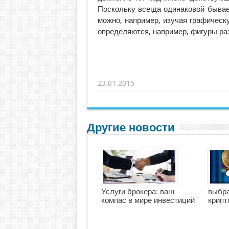
Поскольку всегда одинаковой бывае
можно, например, изучая графичес
определяются, например, фигуры ра
23.01.2015
Другие новости
Услуги брокера: ваш
выбра
компас в мире инвестиций
крипт