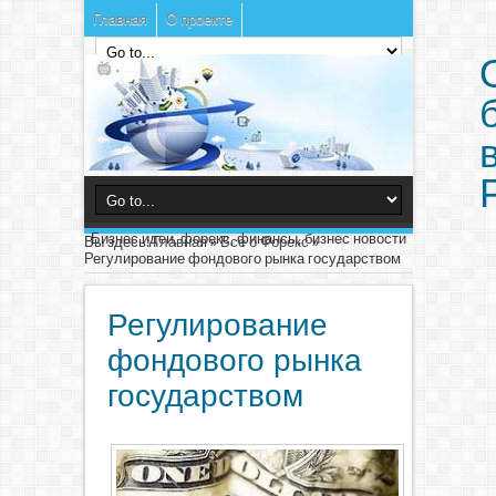
Главная
О проекте
Бизнес идеи, форекс, финансы, бизнес новости
Вы здесь:
Главная
»
Все о Форекс
»
Регулирование фондового рынка государством
Регулирование
фондового рынка
государством