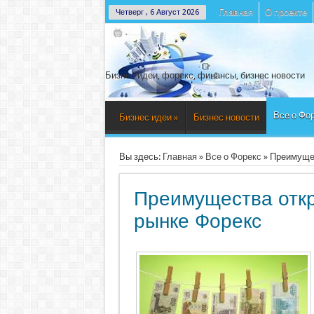
Главная
О проекте
Четверг , 6 Август 2026
Бизнес идеи, форекс, финансы, бизнес новости
Все о Фо
Бизнес идеи
»
Бизнес новости
Вы здесь:
Главная
»
Все о Форекс
»
Преимущес
Преимущества откр
рынке Форекс