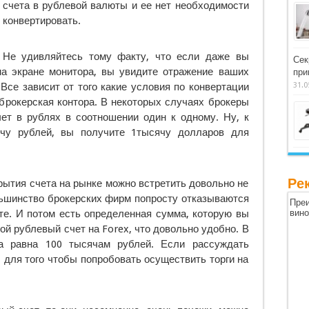
счета в рублевой валюты и ее нет необходимости
конвертировать.
Не удивляйтесь тому факту, что если даже вы
Сек
на экране монитора, вы увидите отражение ваших
при
 Все зависит от того какие условия по конвертации
31.0
брокерская контора. В некоторых случаях брокеры
ет в рублях в соотношении один к одному. Ну, к
ячу рублей, вы получите 1тысячу долларов для
Ре
рытия счета на рынке можно встретить довольно не
льшинство брокерских фирм попросту отказываются
Преи
те. И потом есть определенная сумма, которую вы
вин
й рублевый счет на Forex, что довольно удобно. В
а равна 100 тысячам рублей. Если рассуждать
 для того чтобы попробовать осуществить торги на