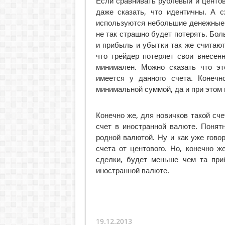
Если сравнивать рублевый и центов
даже сказать, что идентичны. А с
используются небольшие денежные
не так страшно будет потерять. Бол
и прибыль и убытки так же считают
что трейдер потеряет свои внесен
минимален. Можно сказать что эт
имеется у данного счета. Конечн
минимальной суммой, да и при этом 
Конечно же, для новичков такой сч
счет в иностранной валюте. Понят
родной валютой. Ну и как уже гово
счета от центового. Но, конечно ж
сделки, будет меньше чем та при
иностранной валюте.
19.12.2013