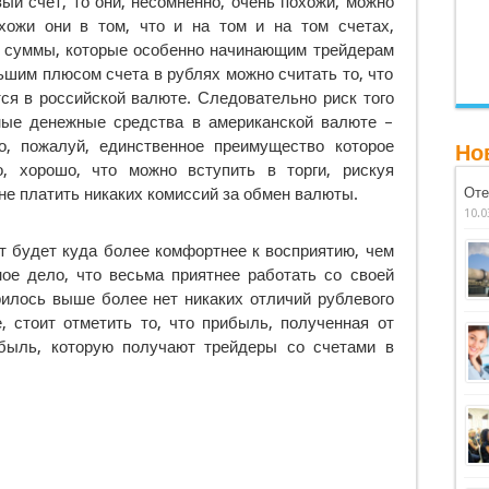
ый счет, то они, несомненно, очень похожи, можно
хожи они в том, что и на том и на том счетах,
 суммы, которые особенно начинающим трейдерам
ьшим плюсом счета в рублях можно считать то, что
ся в российской валюте. Следовательно риск того
ные денежные средства в американской валюте –
о, пожалуй, единственное преимущество которое
Но
о, хорошо, что можно вступить в торги, рискуя
не платить никаких комиссий за обмен валюты.
Оте
10.0
ет будет куда более комфортнее к восприятию, чем
ное дело, что весьма приятнее работать со своей
рилось выше более нет никаких отличий рублевого
е, стоит отметить то, что прибыль, полученная от
быль, которую получают трейдеры со счетами в