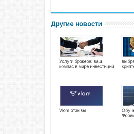
Другие новости
Услуги брокера: ваш
выбра
компас в мире инвестиций
крипт
Vlom отзывы
Обуче
Форе