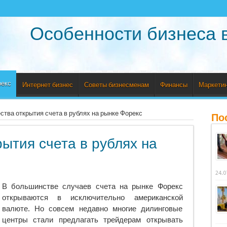
Особенности бизнеса 
рекс
Интернет бизнес
Советы бизнесменам
Финансы
Маркетин
тва открытия счета в рублях на рынке Форекс
По
ытия счета в рублях на
24.0
В большинстве случаев счета на рынке Форекс
открываются в исключительно американской
валюте. Но совсем недавно многие дилинговые
центры стали предлагать трейдерам открывать