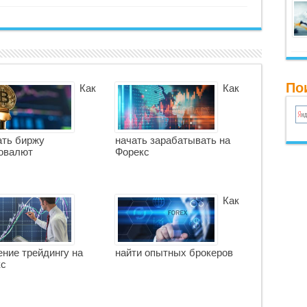
По
Как
Как
ть биржу
начать зарабатывать на
овалют
Форекс
Как
ние трейдингу на
найти опытных брокеров
кс