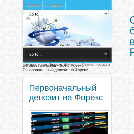
Главная
О проекте
Бизнес идеи, форекс, финансы, бизнес новости
Вы здесь:
Главная
»
Все о Форекс
»
Первоначальный депозит на Форекс
Первоначальный
депозит на Форекс