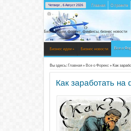
Главная
О проекте
Четверг , 6 Август 2026
Бизнес идеи, форекс, финансы, бизнес новости
Все о Фо
Бизнес идеи
»
Бизнес новости
Вы здесь:
Главная
»
Все о Форекс
»
Как зараб
Как заработать на