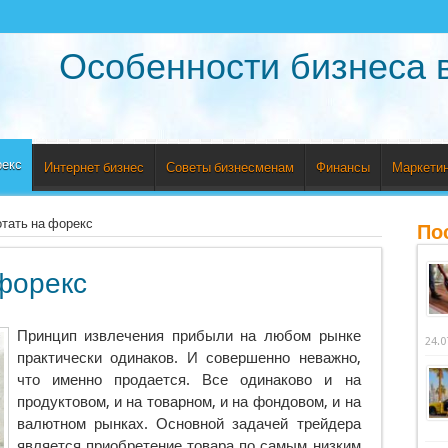
Особенности бизнеса 
рекс
Интернет бизнес
Советы бизнесменам
Финансы
Маркетин
отать на форекс
По
 форекс
Принцип извлечения прибыли на любом рынке
24.0
практически одинаков. И совершенно неважно,
что именно продается. Все одинаково и на
продуктовом, и на товарном, и на
фондовом, и на
валютном рынках. Основной задачей трейдера
является приобретение товара по самым низким