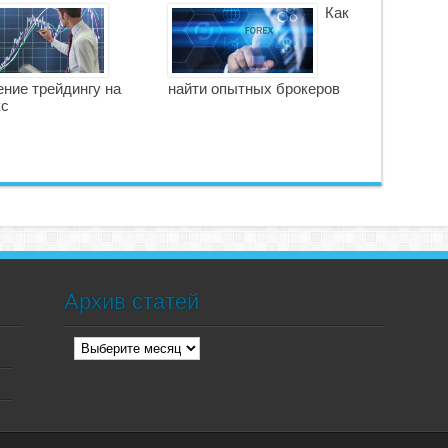
Как
ние трейдингу на
найти опытных брокеров
кс
Архив статей
Архив
статей