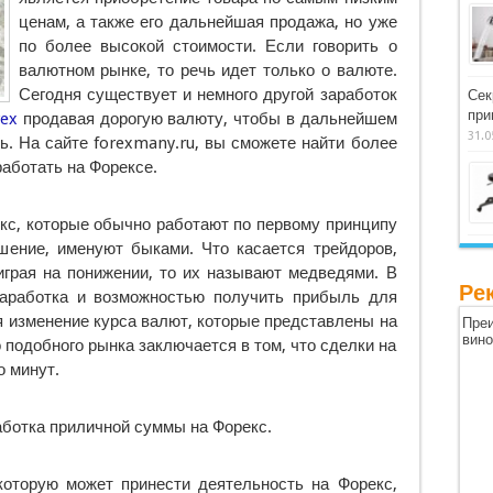
ценам, а также его дальнейшая продажа, но уже
по более высокой стоимости. Если говорить о
валютном рынке, то речь идет только о валюте.
Сегодня существует и немного другой заработок
Сек
при
rex
продавая дорогую валюту, чтобы в дальнейшем
31.0
ь. На сайте forexmany.ru, вы сможете найти более
аботать на Форексе.
кс, которые обычно работают по первому принципу
шение, именуют быками. Что касается трейдоров,
играя на понижении, то их называют медведями. В
Ре
заработка и возможностью получить прибыль для
я изменение курса валют, которые представлены на
Преи
вин
подобного рынка заключается в том, что сделки на
о минут.
аботка приличной суммы на Форекс.
оторую может принести деятельность на Форекс,