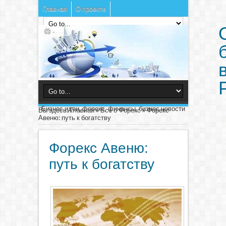
Главная
О проекте
Бизнес идеи, форекс, финансы, бизнес новости
Вы здесь:
Главная
»
Все о Форекс
»
Форекс
Авеню: путь к богатству
Форекс Авеню:
путь к богатству