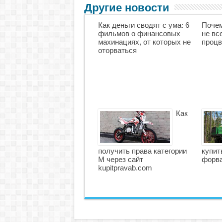
Другие новости
Как деньги сводят с ума: 6
Почем
фильмов о финансовых
не вс
махинациях, от которых не
процв
оторваться
Как
получить права категории
купит
М через сайт
форв
kupitpravab.com