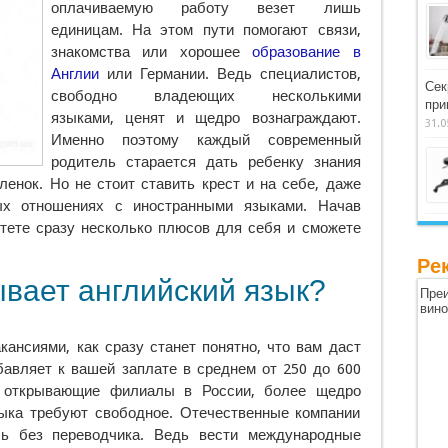
оплачиваемую работу везет лишь
единицам. На этом
пути помогают связи,
знакомства или хорошее
образование в
Англии
или Германии. Ведь специалистов,
Сек
свободно владеющих несколькими
при
языками, ценят и щедро вознаграждают.
31.0
Именно поэтому каждый современный
родитель старается дать ребенку знания
ленок. Но не стоит ставить крест и на себе, даже
х отношениях с иностранными языками. Начав
етете сразу несколько плюсов для себя и сможете
Ре
ывает английский язык?
Преи
вин
кансиями, как сразу станет понятно, что вам даст
бавляет к вашей заплате в среднем от 250 до 600
, открывающие филиалы в России, более щедро
зыка требуют свободное. Отечественные компании
сь без переводчика. Ведь вести международные