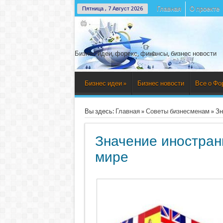
Главная
О проекте
Пятница , 7 Август 2026
Бизнес идеи, форекс, финансы, бизнес новости
Бизнес идеи
»
Бизнес новости
Все о Фо
Вы здесь:
Главная
»
Советы бизнесменам
»
Зн
Значение иностран
мире