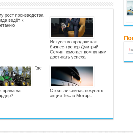
у рост производства
егда ведёт к
етанию
По
Искусство продаж: как
бизнес-тренер Дмитрий
Семин помогает компаниям
достигать успеха
Где
ь права на
Стоит ли сейчас покупать
ардер?
акции Тесла Моторс