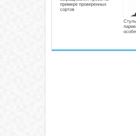
примере проверенных
сортов
Стуль
парик
особе