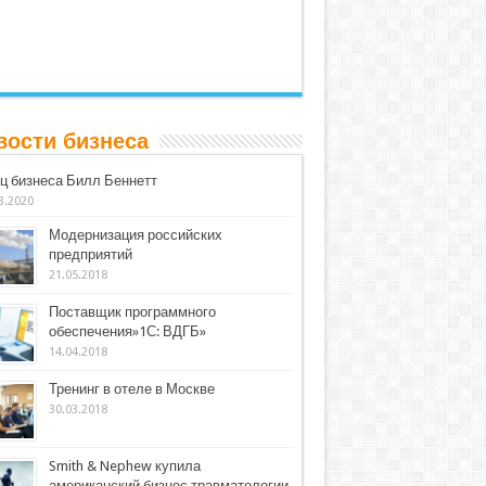
вости бизнеса
ц бизнеса Билл Беннетт
3.2020
Модернизация российских
предприятий
21.05.2018
Поставщик программного
обеспечения»1С: ВДГБ»
14.04.2018
Тренинг в отеле в Москве
30.03.2018
Smith & Nephew купила
американский бизнес травматологии