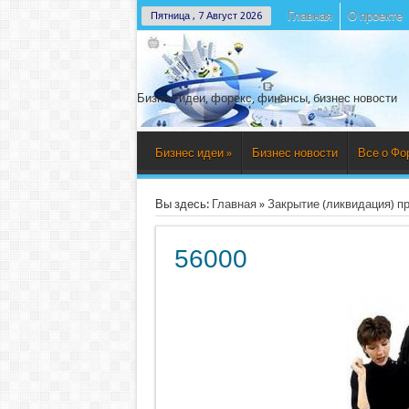
Главная
О проекте
Пятница , 7 Август 2026
Бизнес идеи, форекс, финансы, бизнес новости
Бизнес идеи
»
Бизнес новости
Все о Фо
Вы здесь:
Главная
»
Закрытие (ликвидация) п
56000