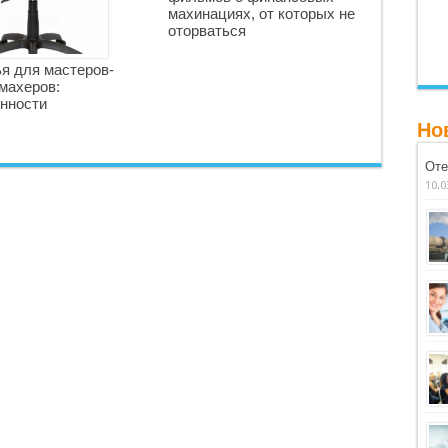
махинациях, от которых не
оторваться
я для мастеров-
махеров:
нности
Но
Оте
10.0