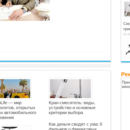
Сек
при
31.0
Ре
Преи
вин
oLife — мир
Кран-смеситель: виды,
олетов, открытых
устройство и основные
 и автомобильного
критерии выбора
овения
Как деньги сводят с ума: 6
фильмов о финансовых