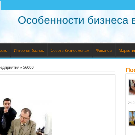
Особенности бизнеса 
рекс
Интернет бизнес
Советы бизнесменам
Финансы
Маркети
редприятия
»
56000
По
24.0