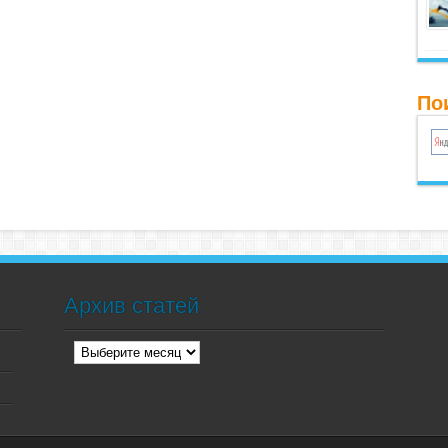
По
Архив статей
Архив
статей