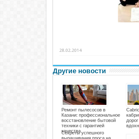
28.02.2014
Другие новости
Ремонт пылесосов в
Cabri
Казани: профессиональное
кабри
восстановление бытовой
дорог
техники с гарантией
вдохн
качества
Секреты успешного
выращивания проса на