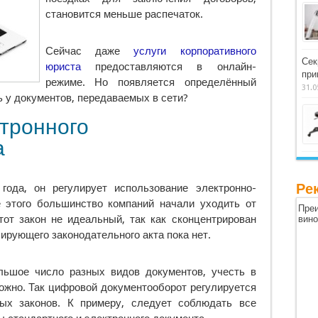
становится меньше распечаток.
Сейчас даже
услуги корпоративного
Сек
юриста
предоставляются в онлайн-
при
режиме. Но появляется определённый
31.0
ь у документов, передаваемых в сети?
тронного
а
Ре
ода, он регулирует использование электронно-
 этого большинство компаний начали уходить от
Преи
тот закон не идеальный, так как сконцентрирован
вин
лирующего законодательного акта пока нет.
ьшое число разных видов документов, учесть в
ожно. Так цифровой документооборот регулируется
ых законов. К примеру, следует соблюдать все