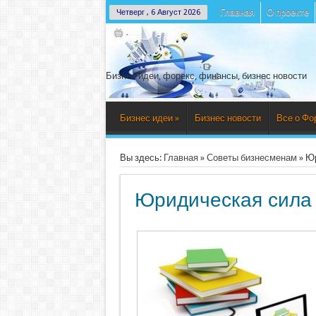
Главная
О проекте
Четверг , 6 Август 2026
Бизнес идеи, форекс, финансы, бизнес новости
Бизнес идеи
»
Бизнес новости
Все о Фо
Вы здесь:
Главная
»
Советы бизнесменам
»
Юр
Юридическая сила 