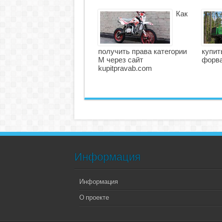
Как
получить права категории
купит
М через сайт
форв
kupitpravab.com
Информация
Информация
О проекте