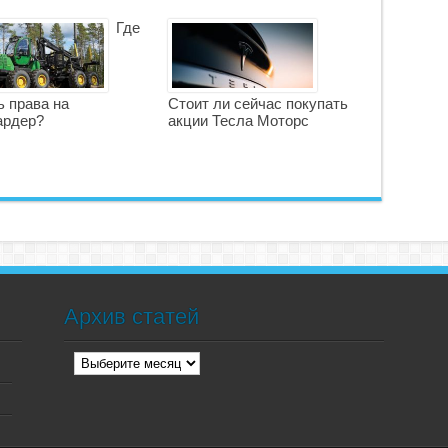
Где
ь права на
Стоит ли сейчас покупать
ардер?
акции Тесла Моторс
Архив статей
Архив
статей