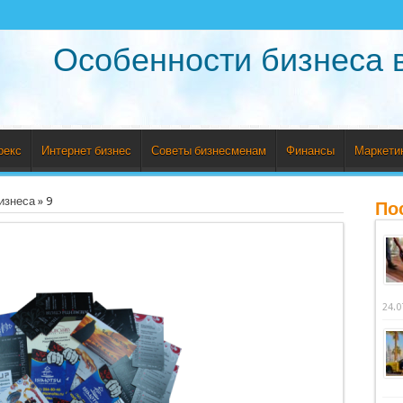
Особенности бизнеса 
рекс
Интернет бизнес
Советы бизнесменам
Финансы
Маркети
изнеса
»
9
По
24.0