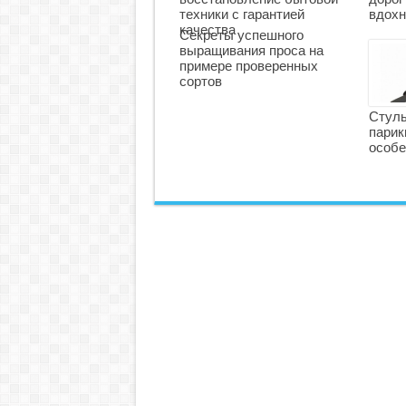
техники с гарантией
вдохн
качества
Секреты успешного
выращивания проса на
примере проверенных
сортов
Стуль
парик
особе