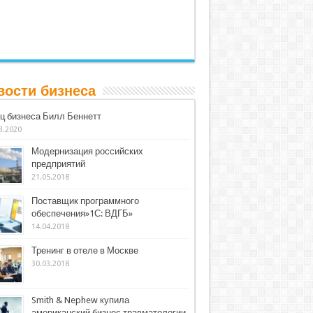
вости бизнеса
ц бизнеса Билл Беннетт
3.2020
Модернизация российских
предприятий
21.05.2018
Поставщик программного
обеспечения»1С: ВДГБ»
14.04.2018
Тренинг в отеле в Москве
30.03.2018
Smith & Nephew купила
американский бизнес травматологии