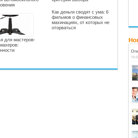
овения
Как деньги сводят с ума: 6
фильмов о финансовых
махинациях, от которых не
оторваться
Но
я для мастеров-
махеров:
нности
Оте
10.0