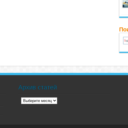
По
Архив статей
Архив
статей