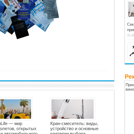
Сек
при
31.0
Ре
Преи
вин
oLife — мир
Кран-смеситель: виды,
олетов, открытых
устройство и основные
 и автомобильного
критерии выбора