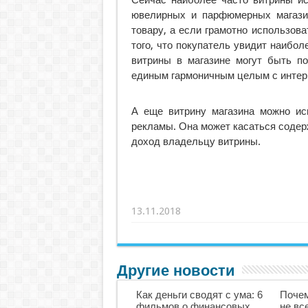
Сейчас наиболее часто витрины ис
ювелирных и парфюмерных магазин
товару, а если грамотно использов
того, что покупатель увидит наибол
витрины в магазине могут быть по
единым гармоничным целым с интер
А еще витрину магазина можно ис
рекламы. Она может касаться содер
доход владельцу витрины.
13.11.2018
Другие новости
Как деньги сводят с ума: 6
Почем
фильмов о финансовых
не вс