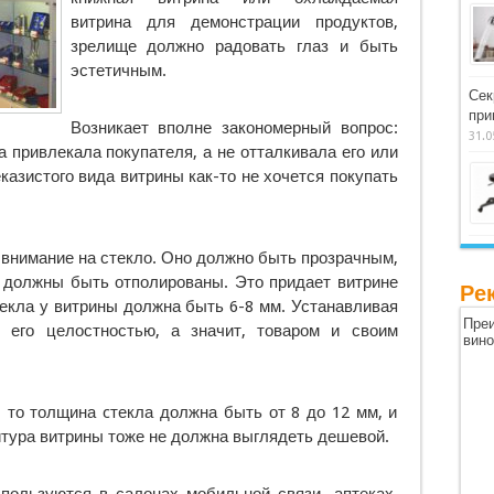
витрина для демонстрации продуктов,
зрелище должно радовать глаз и быть
эстетичным.
Сек
при
Возникает вполне закономерный вопрос:
31.0
а привлекала покупателя, а не отталкивала его или
азистого вида витрины как-то не хочется покупать
 внимание на стекло. Оно должно быть прозрачным,
о должны быть отполированы. Это придает витрине
Ре
текла у витрины должна быть 6-8 мм. Устанавливая
Преи
 его целостностью, а значит, товаром и своим
вин
 то толщина cтекла должна быть от 8 до 12 мм, и
тура витрины тоже не должна выглядеть дешевой.