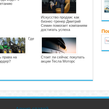
етанию
Искусство продаж: как
бизнес-тренер Дмитрий
Семин помогает компаниям
достигать успеха
По
Где
ь права на
Стоит ли сейчас покупать
ардер?
акции Тесла Моторс
Архив статей