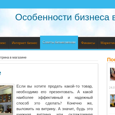
Особенности бизнеса 
Советы бизнесменам
рекс
Интернет бизнес
Финансы
Маркетин
трина в магазине
По
е
Если вы хотите продать какой-то товар,
24.0
необходимо его презентовать. А какой
наиболее эффективный и надежный
способ это сделать? Конечно же,
выложить на витрину.
А значит, будь это
книжная витрина или охлаждаемая