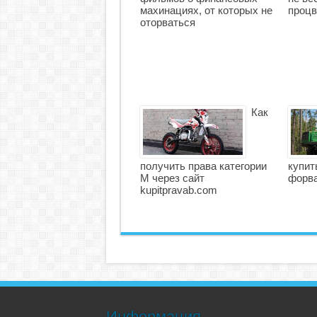
махинациях, от которых не
процв
оторваться
Как
получить права категории
купит
М через сайт
форв
kupitpravab.com
Информация