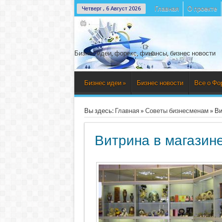
Главная
О проекте
Четверг , 6 Август 2026
Бизнес идеи, форекс, финансы, бизнес новости
Бизнес идеи
»
Бизнес новости
Все о Фо
Вы здесь:
Главная
»
Советы бизнесменам
»
Ви
Витрина в магазин