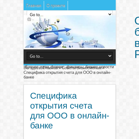
Главная
О проекте
Бизнес идеи, форекс, финансы, бизнес новости
Вы здесь:
Главная
»
Советы бизнесменам
»
Специфика открытия счета для ООО в онлайн-
банке
Специфика
открытия счета
для ООО в онлайн-
банке