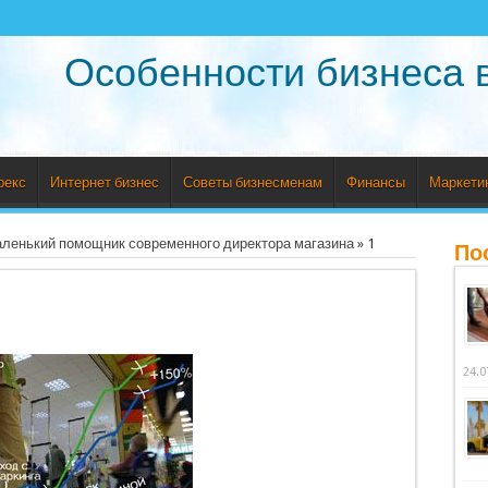
Особенности бизнеса 
рекс
Интернет бизнес
Советы бизнесменам
Финансы
Маркети
аленький помощник современного директора магазина
»
1
По
24.0