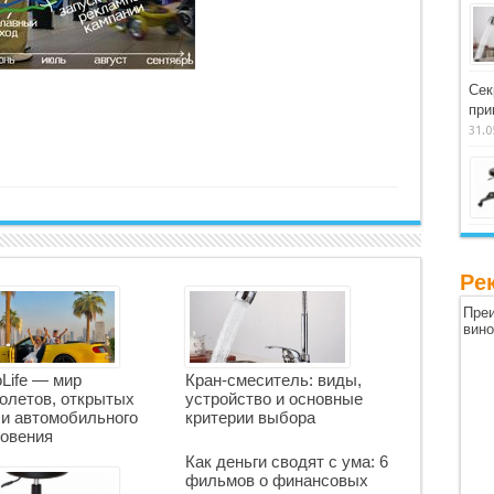
Сек
при
31.0
Ре
Преи
вин
oLife — мир
Кран-смеситель: виды,
олетов, открытых
устройство и основные
 и автомобильного
критерии выбора
овения
Как деньги сводят с ума: 6
фильмов о финансовых