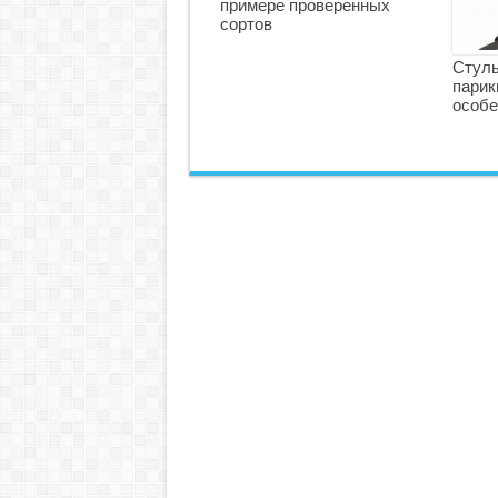
примере проверенных
сортов
Стуль
парик
особе