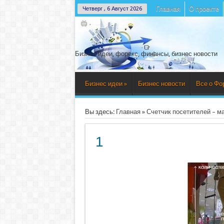
Главная
О проекте
Четверг , 6 Август 2026
Бизнес идеи, форекс, финансы, бизнес новости
Бизнес идеи
»
Бизнес новости
Все о Фо
Вы здесь:
Главная
»
Счетчик посетителей – м
1