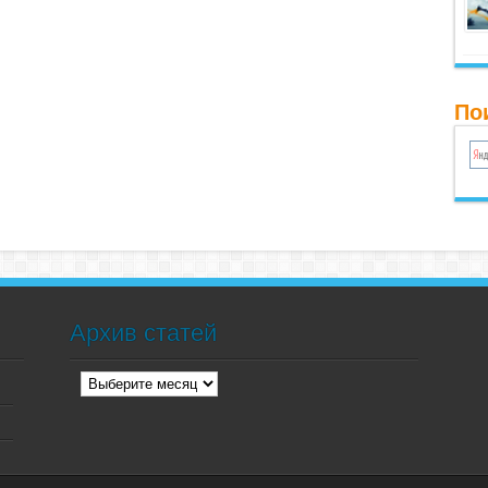
По
Архив статей
Архив
статей