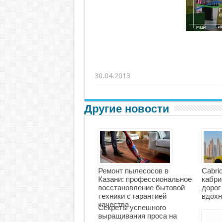
30.04.2013
Другие новости
Ремонт пылесосов в
Cabri
Казани: профессиональное
кабри
восстановление бытовой
дорог
техники с гарантией
вдохн
качества
Секреты успешного
выращивания проса на