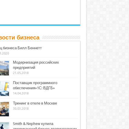
вости бизнеса
ц бизнеса Билл Беннетт
3.2020
Модернизация российских
предприятий
21.05.2018
Поставщик программного
обеспечения»1С: ВДГБ»
14.04.2018
Тренинг в отеле в Москве
30.03.2018
Smith & Nephew купила
американский бизнес травматологии