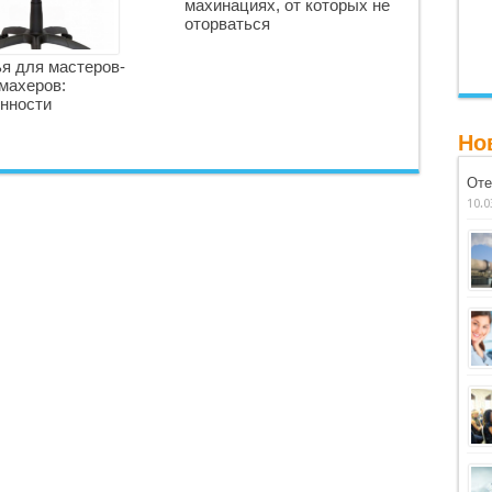
махинациях, от которых не
оторваться
я для мастеров-
махеров:
нности
Но
Оте
10.0