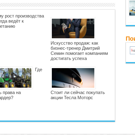
у рост производства
егда ведёт к
етанию
По
Искусство продаж: как
бизнес-тренер Дмитрий
Семин помогает компаниям
достигать успеха
Где
ь права на
Стоит ли сейчас покупать
ардер?
акции Тесла Моторс