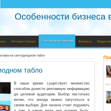
Особенности бизнеса 
Советы бизнесменам
рекс
Интернет бизнес
Финансы
Маркетин
клама на светодиодном табло
По
иодном табло
В наше время существует множество
24.0
способов донести рекламную информацию
до целевой аудитории. Выбор настолько
велик, что иногда можно запутаться в
своём выборе.
Для начала стоит подумать
о том, в каком виде она должна быть.