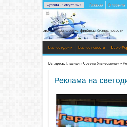
Главная
О проекте
Суббота , 8 Август 2026
Бизнес идеи, форекс, финансы, бизнес новости
Бизнес идеи
»
Бизнес новости
Все о Фо
Вы здесь:
Главная
»
Советы бизнесменам
»
Ре
Реклама на светод