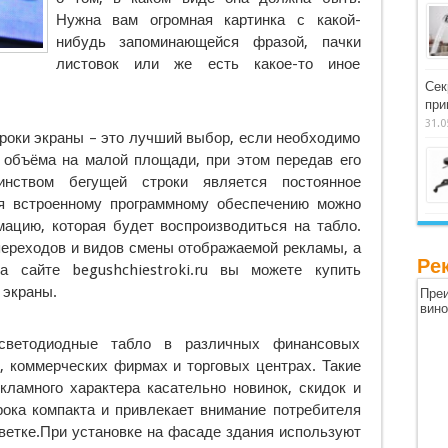
Нужна вам огромная картинка с какой-
нибудь запоминающейся фразой, пачки
листовок или же есть какое-то иное
Сек
при
31.0
роки экраны – это лучший выбор, если необходимо
 объёма на малой площади, при этом передав его
инством бегущей строки является постоянное
я встроенному программному обеспечению можно
ацию, которая будет воспроизводиться на табло.
переходов и видов смены отображаемой рекламы, а
Ре
а сайте begushchiestroki.ru вы можете купить
 экраны.
Преи
вин
светодиодные табло в различных финансовых
х, коммерческих фирмах и торговых центрах. Такие
ламного характера касательно новинок, скидок и
рока компакта и привлекает внимание потребителя
ветке.При установке на фасаде здания используют