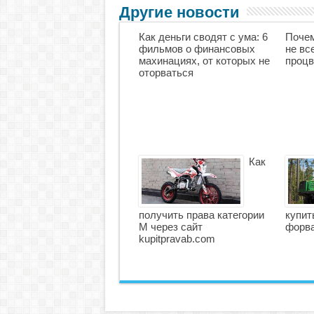
Другие новости
Как деньги сводят с ума: 6
Почем
фильмов о финансовых
не вс
махинациях, от которых не
процв
оторваться
Как
получить права категории
купит
М через сайт
форв
kupitpravab.com