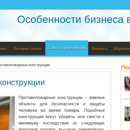
Особенности бизнеса 
Советы бизнесменам
рекс
Интернет бизнес
Финансы
Маркетин
отивопожарные конструкции
По
конструкции
Противопожарные конструкции – важные
24.0
объекты для безопасности и защиты
человека во время пожара. Подобные
конструкции могут уберечь или свести к
минимуму последствия от следующих
факторов пожара: высокая температура,