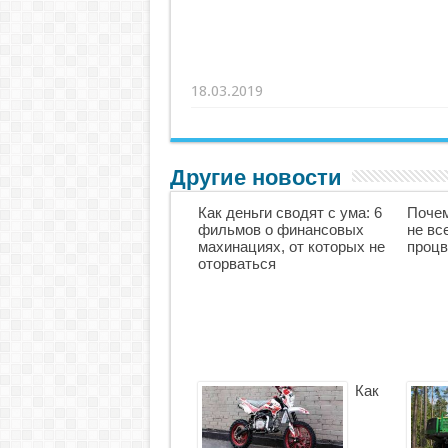
18.03.2019
Другие новости
Как деньги сводят с ума: 6
Почем
фильмов о финансовых
не вс
махинациях, от которых не
процв
оторваться
Как