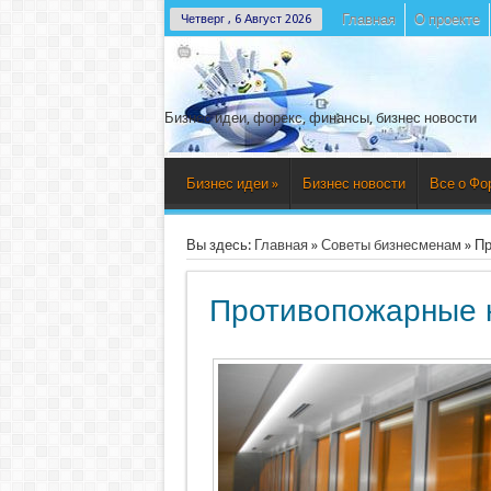
Главная
О проекте
Четверг , 6 Август 2026
Бизнес идеи, форекс, финансы, бизнес новости
Бизнес идеи
»
Бизнес новости
Все о Фо
Вы здесь:
Главная
»
Советы бизнесменам
»
Пр
Противопожарные 