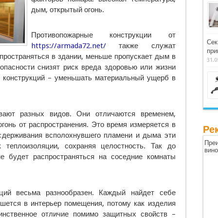
дым, открытый огонь.
Противопожарные конструкции от
Сек
https://armada72.net/
также служат
при
спространяться в здании, меньше пропускает дым в
31.0
пасности снизят риск вреда здоровью или жизни
 конструкций – уменьшать материальный ущерб в
вают разных видов. Они отличаются временем,
огонь от распространения. Это время измеряется в
Ре
 сдерживания всполохнувшего пламени и дыма эти
Преи
 теплоизоляции, сохраняя целостность. Так до
вин
е будет распространяться на соседние комнаты
кций весьма разнообразен. Каждый найдет себе
ишется в интерьер помещения, потому как изделия
инственное отличие помимо защитных свойств –