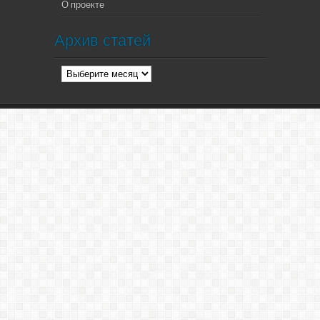
О проекте
Архив статей
Архив
статей