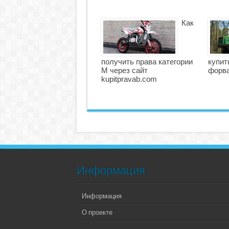
Как
получить права категории
купит
М через сайт
форв
kupitpravab.com
Информация
Информация
О проекте