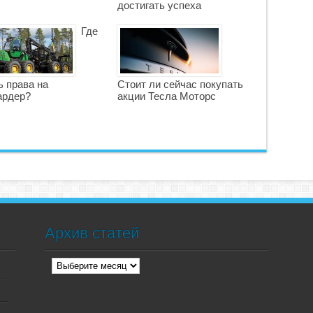
достигать успеха
Где
ь права на
Стоит ли сейчас покупать
ардер?
акции Тесла Моторс
Архив статей
Архив
статей