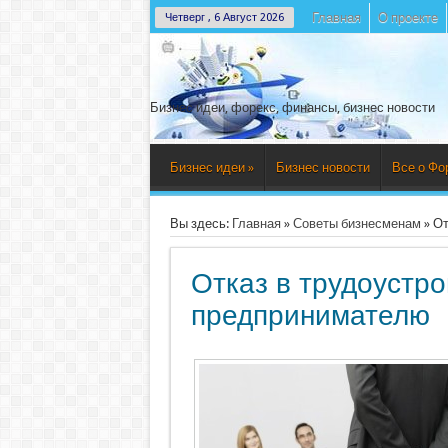
Главная
О проекте
Четверг , 6 Август 2026
Бизнес идеи, форекс, финансы, бизнес новости
Бизнес идеи
»
Бизнес новости
Все о Фо
Вы здесь:
Главная
»
Советы бизнесменам
»
От
Отказ в трудоустро
предпринимателю