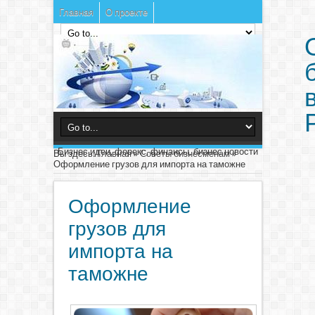
Главная
О проекте
Бизнес идеи, форекс, финансы, бизнес новости
Вы здесь:
Главная
»
Советы бизнесменам
»
Оформление грузов для импорта на таможне
Оформление
грузов для
импорта на
таможне