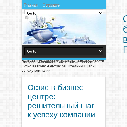
Главная
О проекте
Бизнес идеи, форекс, финансы, бизнес новости
Вы здесь:
Главная
»
Советы бизнесменам
»
Офис в бизнес-центре: решительный шаг к
успеху компании
Офис в бизнес-
центре:
решительный шаг
к успеху компании