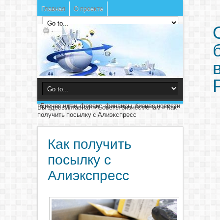
Главная
О проекте
Бизнес идеи, форекс, финансы, бизнес новости
Вы здесь:
Главная
»
Советы бизнесменам
»
Как
получить посылку с Алиэкспресс
Как получить
посылку с
Алиэкспресс