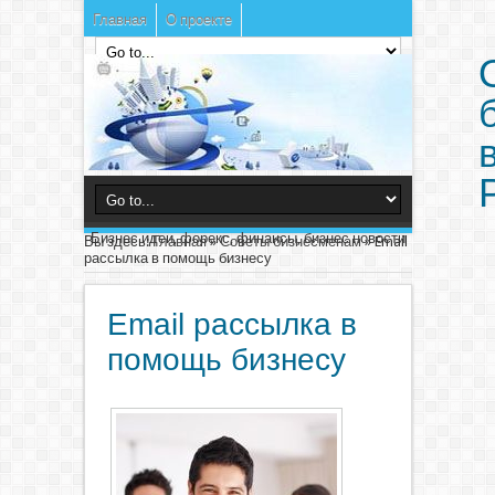
Главная
О проекте
Бизнес идеи, форекс, финансы, бизнес новости
Вы здесь:
Главная
»
Советы бизнесменам
»
Email
рассылка в помощь бизнесу
Email рассылка в
помощь бизнесу