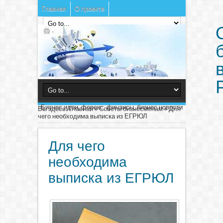
Главная
О проекте
Бизнес идеи, форекс, финансы, бизнес новости
Вы здесь:
Главная
»
Советы бизнесменам
»
Для
чего необходима выписка из ЕГРЮЛ
Для чего
необходима
выписка из ЕГРЮЛ