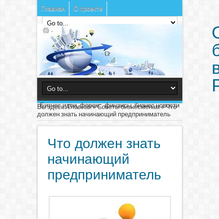
Главная
О проекте
Бизнес идеи, форекс, финансы, бизнес новости
Вы здесь:
Главная
»
Советы бизнесменам
»
Что
должен знать начинающий предприниматель
Что должен знать
начинающий
предприниматель