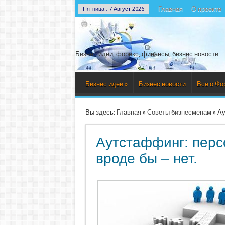
Главная
О проекте
Пятница , 7 Август 2026
Бизнес идеи, форекс, финансы, бизнес новости
Бизнес идеи
»
Бизнес новости
Все о Фо
Вы здесь:
Главная
»
Советы бизнесменам
»
Ау
Аутстаффинг: перс
вроде бы – нет.