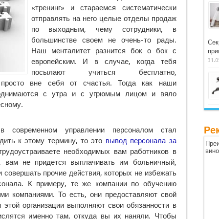
«тренинг» и стараемся систематически
отправлять на него целые отделы продаж
по выходным
, чему сотрудники, в
большинстве своем не очень-то рады.
Сек
Наш менталитет разнится бок о бок с
при
европейским. И в случае, когда тебя
31.0
посылают учиться бесплатно,
просто вне себя от счастья. Тогда как наши
 поднимаются с утра и с угрюмым лицом и вяло
есному.
Ре
 современном управлении персоналом стал
дить к этому термину, то это
вывод персонала за
Преи
 трудоустраиваете необходимых вам работников в
вин
м, вам не придется выплачивать им больничный,
и совершать прочие действия, которых не избежать
сонала. К примеру, те же компании по обучению
ми компаниями. То есть, они предоставляют свой
и этой организации выполняют свои обязанности в
слятся именно там, откуда вы их наняли. Чтобы