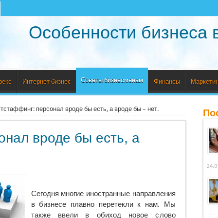
Особенности бизнеса 
Советы бизнесменам
рекс
Интернет бизнес
Финансы
Маркетин
тстаффинг: персонал вроде бы есть, а вроде бы – нет.
По
онал вроде бы есть, а
24.0
Сегодня многие иностранные направления
в бизнесе плавно перетекли к нам. Мы
также ввели в обиход новое слово