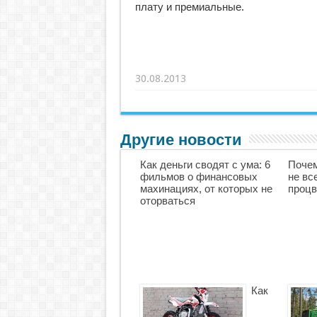
плату и премиальные.
30.08.2013
Другие новости
Как деньги сводят с ума: 6
Почем
фильмов о финансовых
не вс
махинациях, от которых не
процв
оторваться
Как