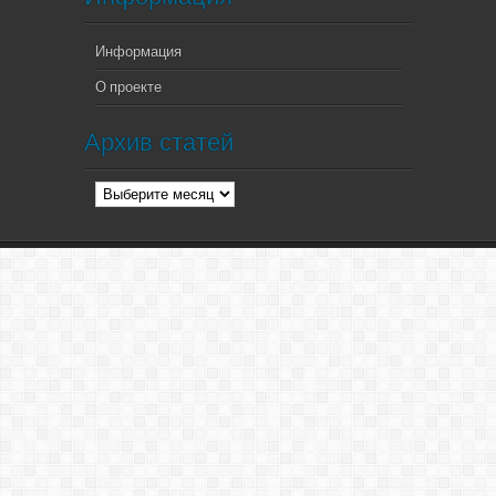
Информация
О проекте
Архив статей
Архив
статей