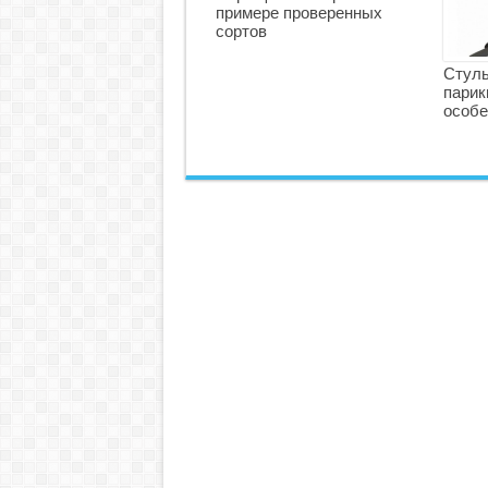
примере проверенных
сортов
Стуль
парик
особе