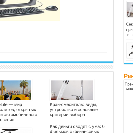
Сек
при
31.0
Ре
Преи
вин
oLife — мир
Кран-смеситель: виды,
олетов, открытых
устройство и основные
 и автомобильного
критерии выбора
овения
Как деньги сводят с ума: 6
фильмов о финансовых