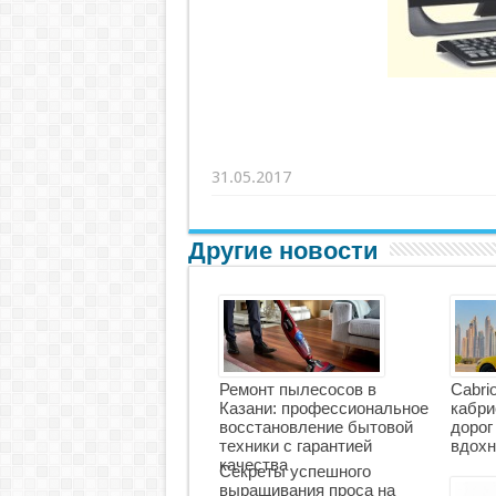
31.05.2017
Другие новости
Ремонт пылесосов в
Cabri
Казани: профессиональное
кабри
восстановление бытовой
дорог
техники с гарантией
вдохн
качества
Секреты успешного
выращивания проса на