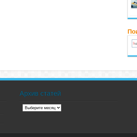
По
Архив статей
Архив
статей