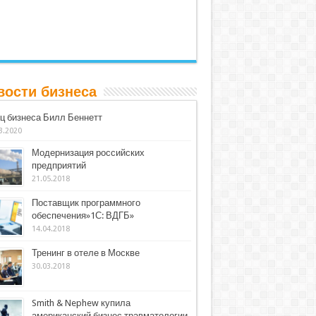
вости бизнеса
ц бизнеса Билл Беннетт
3.2020
Модернизация российских
предприятий
21.05.2018
Поставщик программного
обеспечения»1С: ВДГБ»
14.04.2018
Тренинг в отеле в Москве
30.03.2018
Smith & Nephew купила
американский бизнес травматологии