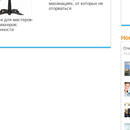
махинациях, от которых не
оторваться
я для мастеров-
махеров:
нности
Но
Оте
10.0