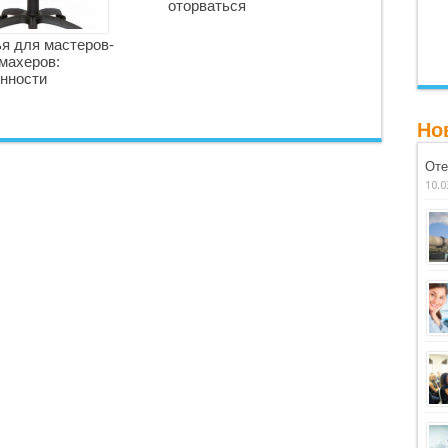
оторваться
я для мастеров-
махеров:
нности
Но
Оте
10.0