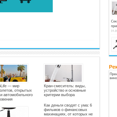
Сек
при
31.0
Ре
Преи
вин
oLife — мир
Кран-смеситель: виды,
олетов, открытых
устройство и основные
 и автомобильного
критерии выбора
овения
Как деньги сводят с ума: 6
фильмов о финансовых
махинациях, от которых не