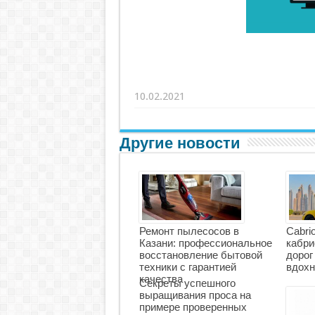
10.02.2021
Другие новости
Ремонт пылесосов в
Cabri
Казани: профессиональное
кабри
восстановление бытовой
дорог
техники с гарантией
вдохн
качества
Секреты успешного
выращивания проса на
примере проверенных