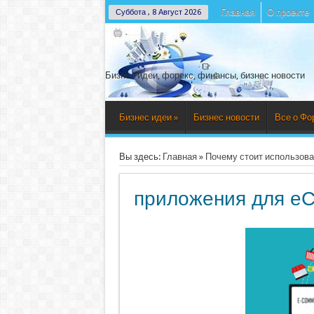
Главная
О проекте
Суббота , 8 Август 2026
Бизнес идеи, форекс, финансы, бизнес новости
Бизнес идеи
»
Бизнес новости
Все о Фо
Вы здесь:
Главная
»
Почему стоит использов
приложения для e