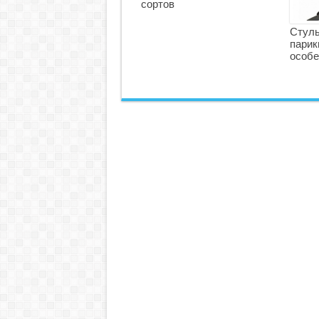
сортов
Стуль
парик
особе