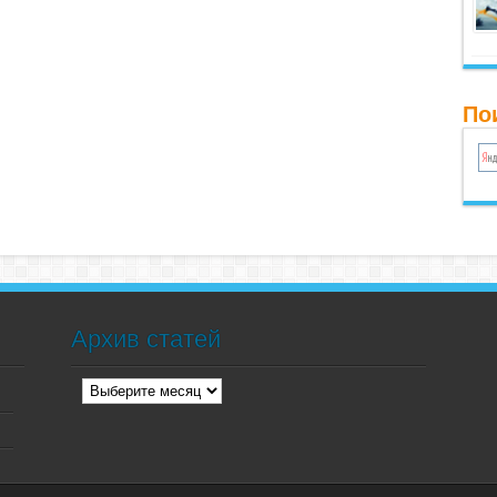
По
Архив статей
Архив
статей