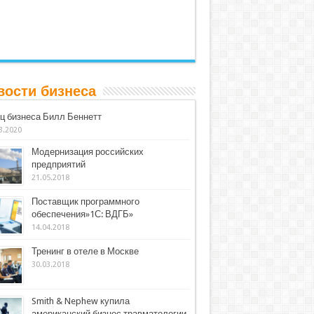
вости бизнеса
ц бизнеса Билл Беннетт
3.2020
Модернизация российских
предприятий
21.05.2018
Поставщик программного
обеспечения»1С: ВДГБ»
14.04.2018
Тренинг в отеле в Москве
30.03.2018
Smith & Nephew купила
американский бизнес травматологии