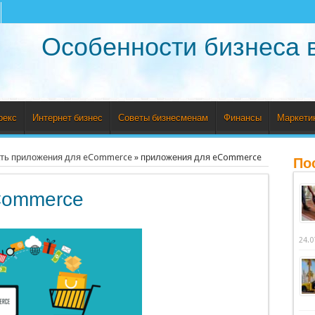
Особенности бизнеса 
рекс
Интернет бизнес
Советы бизнесменам
Финансы
Маркети
ать приложения для eCommerce
»
приложения для eCommerce
По
Commerce
24.0