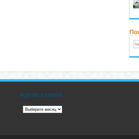
По
Архив статей
Архив
статей