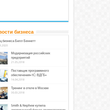
вости бизнеса
ц бизнеса Билл Беннетт
3.2020
Модернизация российских
предприятий
21.05.2018
Поставщик программного
обеспечения»1С: ВДГБ»
14.04.2018
Тренинг в отеле в Москве
30.03.2018
Smith & Nephew купила
американский бизнес травматологии