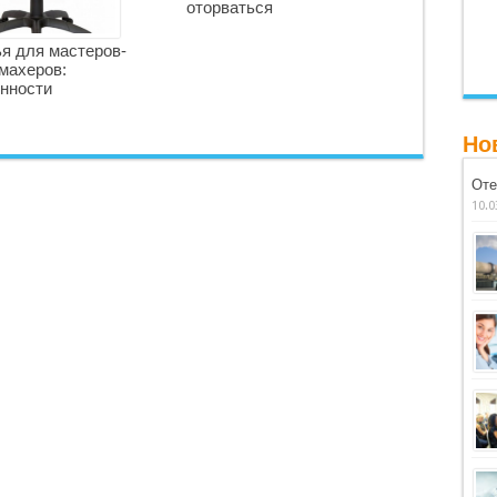
оторваться
я для мастеров-
махеров:
нности
Но
Оте
10.0