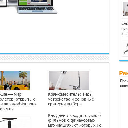
Сек
при
31.0
Ре
Преи
вин
oLife — мир
Кран-смеситель: виды,
олетов, открытых
устройство и основные
 и автомобильного
критерии выбора
овения
Как деньги сводят с ума: 6
фильмов о финансовых
махинациях, от которых не