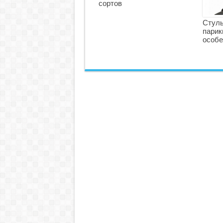
сортов
Стуль
парик
особе