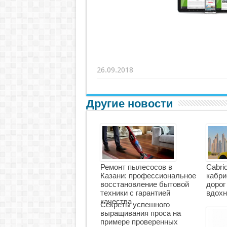
26.09.2018
Другие новости
Ремонт пылесосов в
Cabri
Казани: профессиональное
кабри
восстановление бытовой
дорог
техники с гарантией
вдохн
качества
Секреты успешного
выращивания проса на
примере проверенных