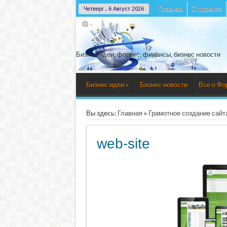
Главная
О проекте
Четверг , 6 Август 2026
Бизнес идеи, форекс, финансы, бизнес новости
Бизнес идеи
»
Бизнес новости
Все о Фо
Вы здесь:
Главная
»
Грамотное создание сайт
web-site