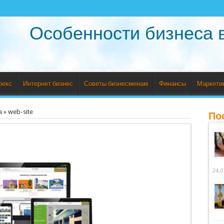
Особенности бизнеса 
рекс
Интернет бизнес
Советы бизнесменам
Финансы
Маркети
а
»
web-site
По
24.0