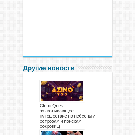
Другие новости
Cloud Quest —
захватывающее
путешествие по небесным
островам и поискам
сокровищ