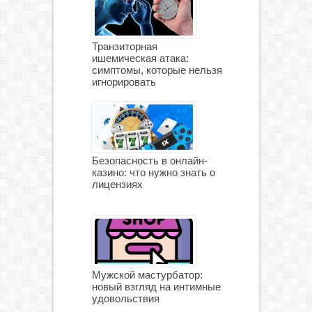
Транзиторная
ишемическая атака:
симптомы, которые нельзя
игнорировать
Безопасность в онлайн-
казино: что нужно знать о
лицензиях
Мужской мастурбатор:
новый взгляд на интимные
удовольствия