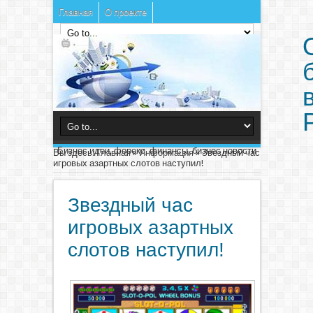
Главная
О проекте
Бизнес идеи, форекс, финансы, бизнес новости
Вы здесь:
Главная
»
Информация
»
Звездный час
игровых азартных слотов наступил!
Звездный час
игровых азартных
слотов наступил!