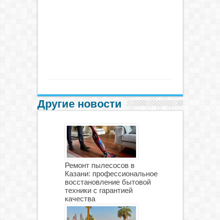
Другие новости
Ремонт пылесосов в
Казани: профессиональное
восстановление бытовой
техники с гарантией
качества