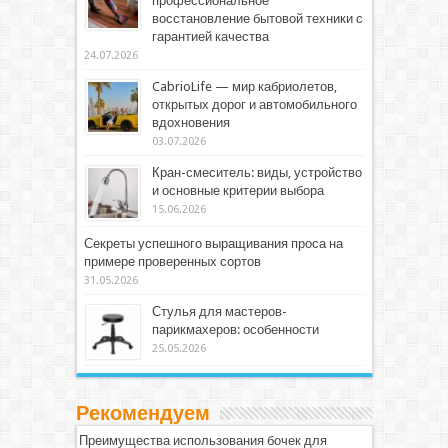
профессиональное
восстановление бытовой техники с
гарантией качества
24.07.2026
CabrioLife — мир кабриолетов,
открытых дорог и автомобильного
вдохновения
03.07.2026
Кран-смеситель: виды, устройство
и основные критерии выбора
15.06.2026
Секреты успешного выращивания проса на
примере проверенных сортов
31.05.2026
Стулья для мастеров-
парикмахеров: особенности
25.05.2026
Рекомендуем
Преимущества использования бочек для