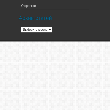
О проекте
Архив статей
Архив
статей