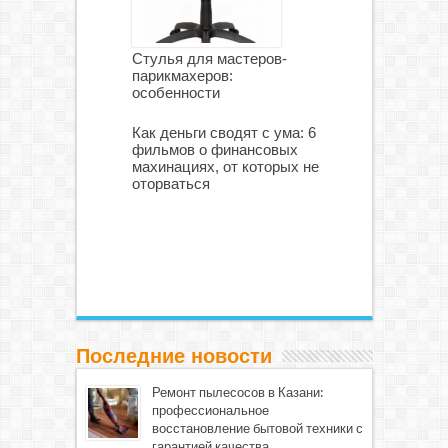
Стулья для мастеров-
парикмахеров:
особенности
Как деньги сводят с ума: 6
фильмов о финансовых
махинациях, от которых не
оторваться
Последние новости
Ремонт пылесосов в Казани:
профессиональное
восстановление бытовой техники с
гарантией качества