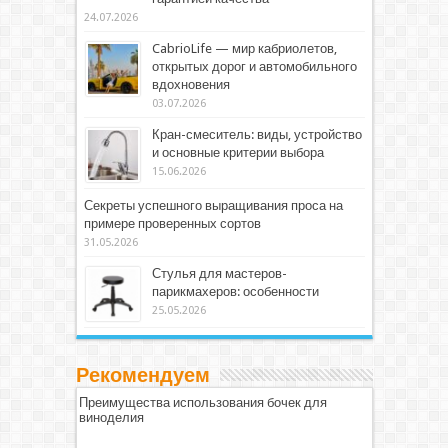
24.07.2026
CabrioLife — мир кабриолетов,
открытых дорог и автомобильного
вдохновения
03.07.2026
Кран-смеситель: виды, устройство
и основные критерии выбора
15.06.2026
Секреты успешного выращивания проса на
примере проверенных сортов
31.05.2026
Стулья для мастеров-
парикмахеров: особенности
25.05.2026
Рекомендуем
Преимущества использования бочек для
виноделия