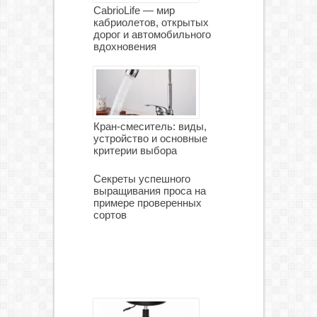
CabrioLife — мир
кабриолетов, открытых
дорог и автомобильного
вдохновения
Кран-смеситель: виды,
устройство и основные
критерии выбора
Секреты успешного
выращивания проса на
примере проверенных
сортов