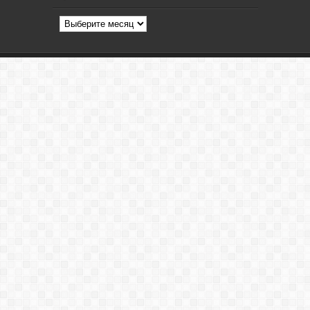
Архив
статей