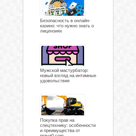
Безопасность в онлайн-
казино: что нужно знать о
лицензиях
Мужской мастурбатор:
новый взгляд на интимные
удовольствия
Покупка прав на
спецтехнику: особенности
и преимущества от
prava0.com