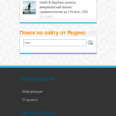
Smith & Nephew купила
американский бизнес
травматологии за 210 млн. USD
23.10.2017
Поиск по сайту от Яндекс
Информация
Информация
О проекте
Архив статей