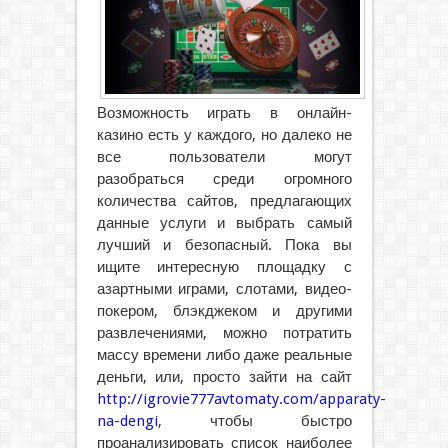
Возможность играть в онлайн-
казино есть у каждого, но далеко не
все пользователи могут
разобраться среди огромного
количества сайтов, предлагающих
данные услуги и выбрать самый
лучший и безопасный.
Пока вы
ищите интересную площадку с
азартными играми, слотами, видео-
покером, блэкджеком и другими
развлечениями, можно потратить
массу времени либо даже реальные
деньги, или, просто зайти на сайт
http://igrovie777avtomaty.com/apparaty-
na-dengi
, чтобы быстро
проанализировать список наиболее