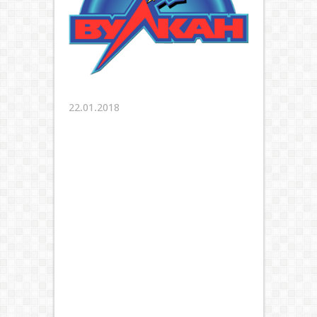
22.01.2018