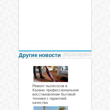
Другие новости
Ремонт пылесосов в
Казани: профессиональное
восстановление бытовой
техники с гарантией
качества