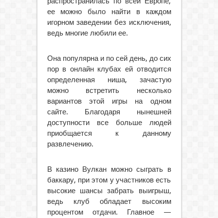
распространилась по всей Европе,
ее можно было найти в каждом
игорном заведении без исключения,
ведь многие любили ее.
Она популярна и по сей день, до сих
пор в онлайн клубах ей отводится
определенная ниша, зачастую
можно встретить несколько
вариантов этой игры на одном
сайте. Благодаря нынешней
доступности все больше людей
приобщается к данному
развлечению.
В казино Вулкан можно сыграть в
баккару, при этом у участников есть
высокие шансы забрать выигрыш,
ведь клуб обладает высоким
процентом отдачи. Главное —