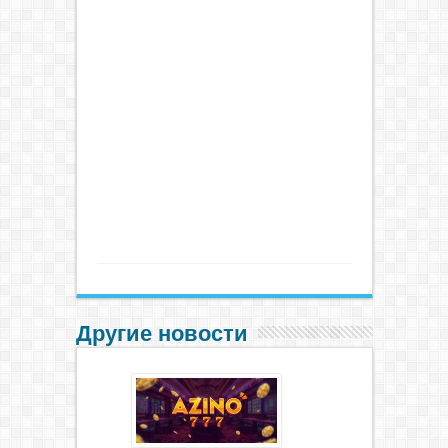
Другие новости