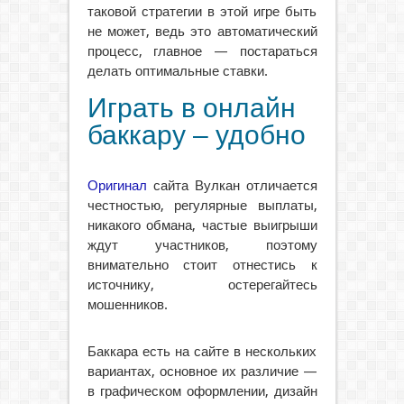
таковой стратегии в этой игре быть
не может, ведь это автоматический
процесс, главное — постараться
делать оптимальные ставки.
Играть в онлайн
баккару – удобно
Оригинал
сайта Вулкан отличается
честностью, регулярные выплаты,
никакого обмана, частые выигрыши
ждут участников, поэтому
внимательно стоит отнестись к
источнику, остерегайтесь
мошенников.
Баккара есть на сайте в нескольких
вариантах, основное их различие —
в графическом оформлении, дизайн