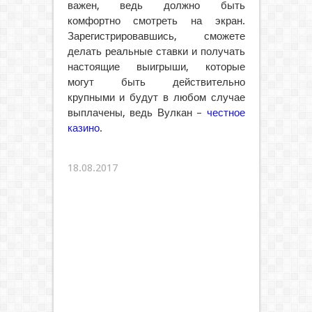
важен, ведь должно быть
комфортно смотреть на экран.
Зарегистрировавшись, сможете
делать реальные ставки и получать
настоящие выигрыши, которые
могут быть действительно
крупными и будут в любом случае
выплачены, ведь Вулкан –
честное
казино
.
18.08.2017