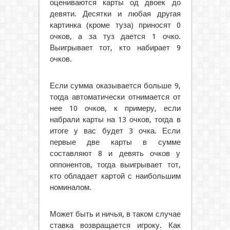
оцениваются карты од двоек до
девяти. Десятки и любая другая
картинка (кроме туза) приносят 0
очков, а за туз дается 1 очко.
Выигрывает тот, кто набирает 9
очков.
Если сумма оказывается больше 9,
тогда автоматически отнимается от
нее 10 очков, к примеру, если
набрали карты на 13 очков, тогда в
итоге у вас будет 3 очка. Если
первые две карты в сумме
составляют 8 и девять очков у
оппонентов, тогда выигрывает тот,
кто обладает картой с наибольшим
номиналом.
Может быть и ничья, в таком случае
ставка возвращается игроку. Как