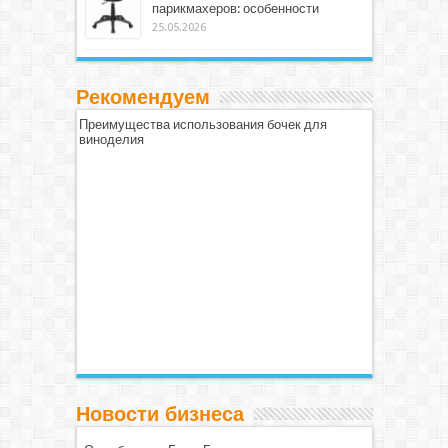
парикмахеров: особенности
25.05.2026
Рекомендуем
Преимущества использования бочек для
виноделия
Новости бизнеса