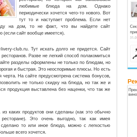
любимые блюда на дом. Однако
периодически хочется чего-то нового. Вот
тут то и наступает проблема. Если нет
еду на дом, то не факт, что вы найдете сайт
Сек
при
ю (если сайт вообще имеется).
31.0
ivery-club.ru. Тут искать долго не придется. Сайт
 ресторанов. Разве не легкий способ полакомиться
йте разделы оформлены не только по блюдам, но
орогая и быстрая. Это неоспоримые плюсы. Но есть
 черта. На сайте предусмотрена система бонусов,
Ре
озволить не только скидку на блюда, но так же и
ся продукция выставлена без наценки, что так же
Преи
вин
 из каких продуктов они сделаны (как это обычно
есторане). Это очень выгодно, так как имея
 сделано то или иное блюдо, можно с легкостью
больше всего хочется.