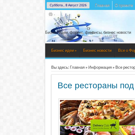
Главная
О проекте
Суббота , 8 Август 2026
Бизнес идеи, форекс, финансы, бизнес новости
Бизнес идеи
»
Бизнес новости
Все о Фо
Вы здесь:
Главная
»
Информация
»
Все ресто
Все рестораны под