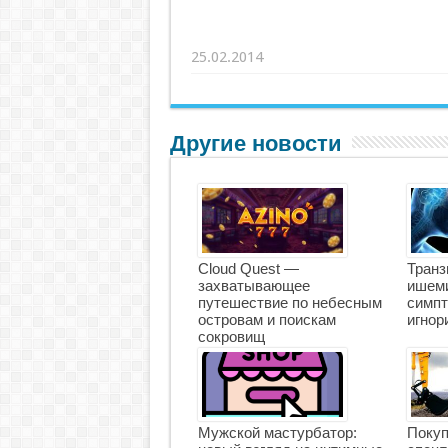
25.02.2014
Другие новости
Cloud Quest —
Транз
захватывающее
ишеми
путешествие по небесным
симпт
островам и поискам
игнор
сокровищ
Мужской мастурбатор:
Покуп