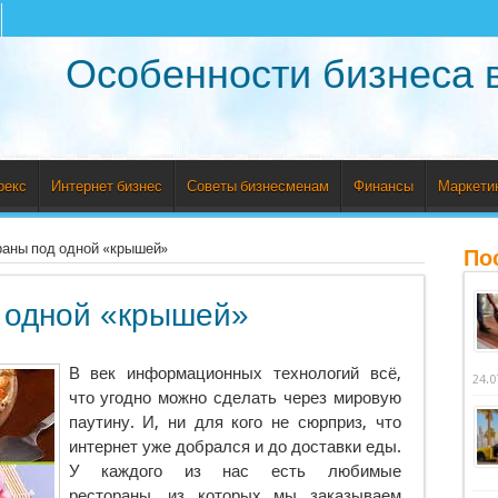
Особенности бизнеса 
рекс
Интернет бизнес
Советы бизнесменам
Финансы
Маркети
раны под одной «крышей»
По
 одной «крышей»
В век информационных технологий всё,
24.0
что угодно можно сделать через мировую
паутину. И, ни для кого не сюрприз, что
интернет уже добрался и до доставки еды.
У каждого из нас есть любимые
рестораны, из которых мы заказываем