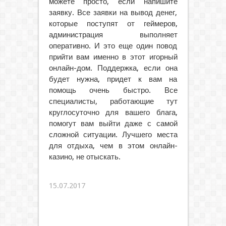
можете просто, если напишите
заявку. Все заявки на вывод денег,
которые поступят от геймеров,
администрация выполняет
оперативно. И это еще один повод
прийти вам именно в этот игорный
онлайн-дом. Поддержка, если она
будет нужна, придет к вам на
помощь очень быстро. Все
специалисты, работающие тут
круглосуточно для вашего блага,
помогут вам выйти даже с самой
сложной ситуации. Лучшего места
для отдыха, чем в этом онлайн-
казино, не отыскать.
15.07.2017