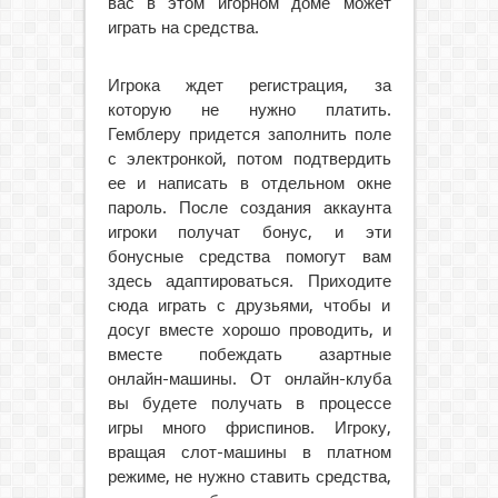
вас в этом игорном доме может
играть на средства.
Игрока ждет регистрация, за
которую не нужно платить.
Гемблеру придется заполнить поле
с электронкой, потом подтвердить
ее и написать в отдельном окне
пароль. После создания аккаунта
игроки получат бонус, и эти
бонусные средства помогут вам
здесь адаптироваться. Приходите
сюда играть с друзьями, чтобы и
досуг вместе хорошо проводить, и
вместе побеждать азартные
онлайн-машины. От онлайн-клуба
вы будете получать в процессе
игры много фриспинов. Игроку,
вращая слот-машины в платном
режиме, не нужно ставить средства,