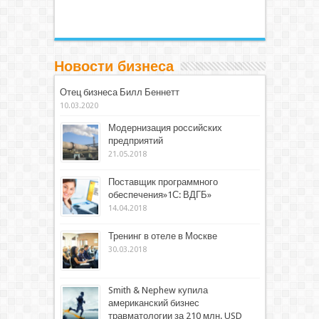
Новости бизнеса
Отец бизнеса Билл Беннетт
10.03.2020
Модернизация российских
предприятий
21.05.2018
Поставщик программного
обеспечения»1С: ВДГБ»
14.04.2018
Тренинг в отеле в Москве
30.03.2018
Smith & Nephew купила
американский бизнес
травматологии за 210 млн. USD