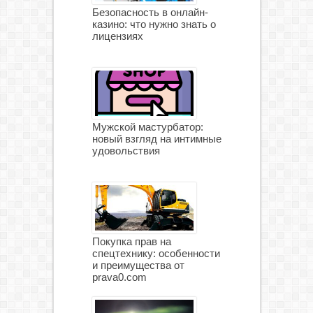
Безопасность в онлайн-
казино: что нужно знать о
лицензиях
Мужской мастурбатор:
новый взгляд на интимные
удовольствия
Покупка прав на
спецтехнику: особенности
и преимущества от
prava0.com