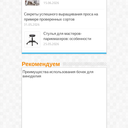
15.06.2026
Секреты успешного выращивания проса на
примере проверенных сортов
31.05.2026
Стулья для мастеров-
парикмахеров: особенности
25.05.2026
Рекомендуем
Преимущества использования бочек для
виноделия