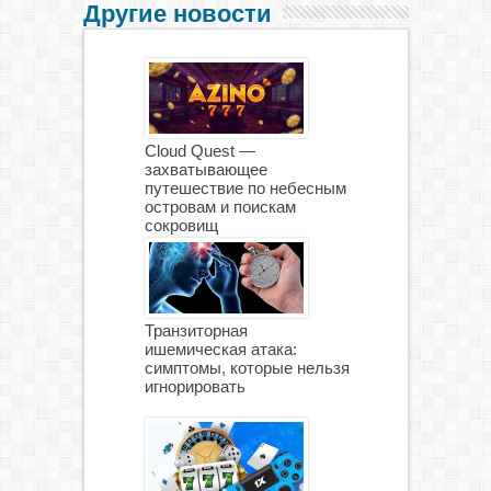
Другие новости
Cloud Quest —
захватывающее
путешествие по небесным
островам и поискам
сокровищ
Транзиторная
ишемическая атака:
симптомы, которые нельзя
игнорировать