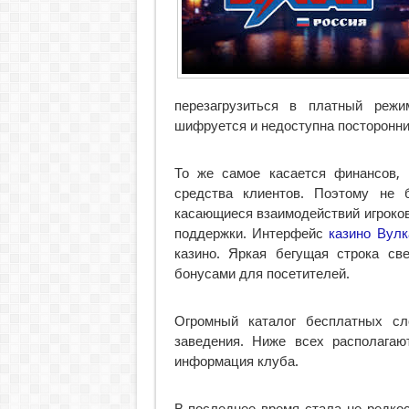
перезагрузиться в платный реж
шифруется и недоступна посторонн
То же самое касается финансов, 
средства клиентов. Поэтому не 
касающиеся взаимодействий игроко
поддержки. Интерфейс
казино Вулк
казино. Яркая бегущая строка св
бонусами для посетителей.
Огромный каталог бесплатных сл
заведения. Ниже всех располага
информация клуба.