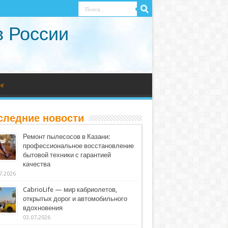
в России
нг
следние новости
Ремонт пылесосов в Казани:
профессиональное восстановление
бытовой техники с гарантией
качества
7.2026
CabrioLife — мир кабриолетов,
открытых дорог и автомобильного
вдохновения
03.07.2026