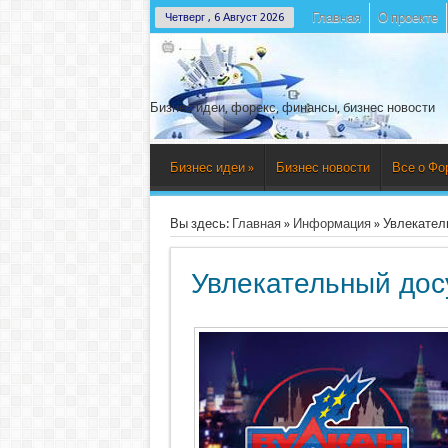
Главная
О проекте
Четверг , 6 Август 2026
Бизнес идеи, форекс, финансы, бизнес новости
Бизнес идеи
»
Бизнес новости
Все о Фо
Вы здесь:
Главная
»
Информация
»
Увлекатель
Увлекательный досу