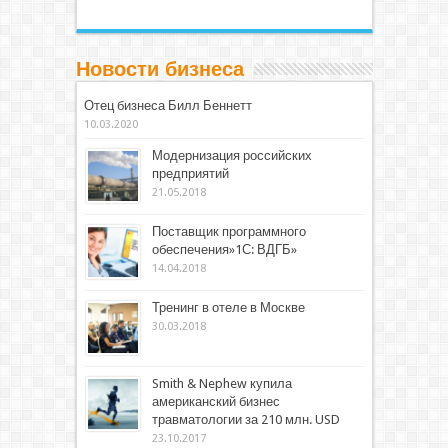
Новости бизнеса
Отец бизнеса Билл Беннетт
10.03.2020
Модернизация российских
предприятий
21.05.2018
Поставщик программного
обеспечения»1С: ВДГБ»
14.04.2018
Тренинг в отеле в Москве
30.03.2018
Smith & Nephew купила
американский бизнес
травматологии за 210 млн. USD
23.10.2017