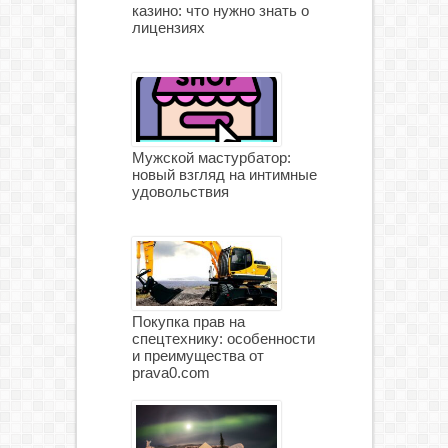
казино: что нужно знать о
лицензиях
Мужской мастурбатор:
новый взгляд на интимные
удовольствия
Покупка прав на
спецтехнику: особенности
и преимущества от
prava0.com