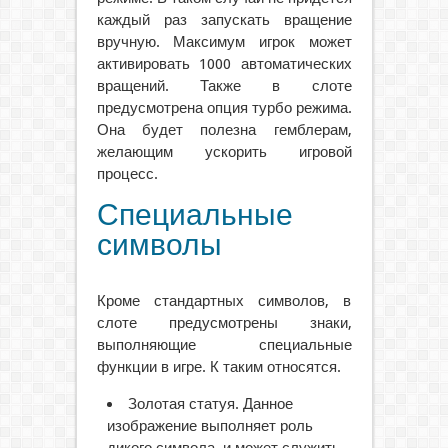
каждый раз запускать вращение
вручную. Максимум игрок может
активировать 1000 автоматических
вращений. Также в слоте
предусмотрена опция турбо режима.
Она будет полезна гемблерам,
желающим ускорить игровой
процесс.
Специальные
символы
Кроме стандартных символов, в
слоте предусмотрены знаки,
выполняющие специальные
функции в игре. К таким относятся.
Золотая статуя. Данное
изображение выполняет роль
дикого символа, и может служить