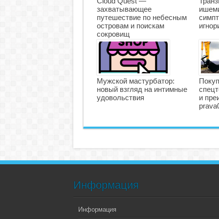
Cloud Quest —
Транз
захватывающее
ишеми
путешествие по небесным
симпт
островам и поискам
игнор
сокровищ
Мужской мастурбатор:
Покуп
новый взгляд на интимные
спецт
удовольствия
и пре
prava
Информация
Информация