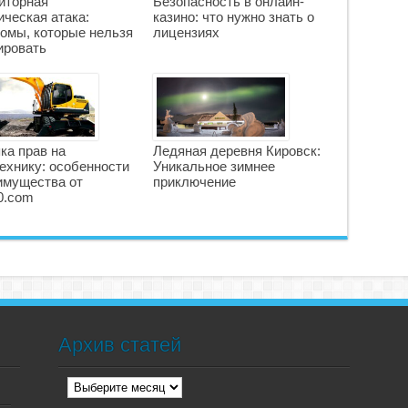
иторная
Безопасность в онлайн-
ческая атака:
казино: что нужно знать о
омы, которые нельзя
лицензиях
ировать
ка прав на
Ледяная деревня Кировск:
ехнику: особенности
Уникальное зимнее
имущества от
приключение
0.com
Архив статей
Архив
статей