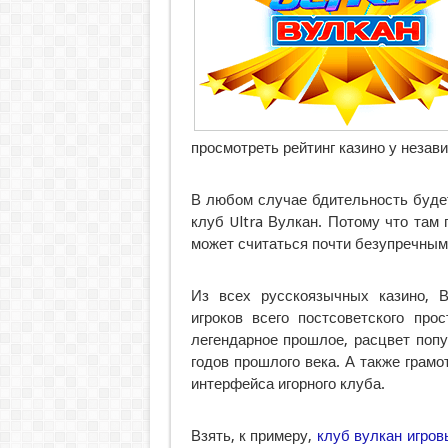
просмотреть рейтинг казино у незав
В любом случае бдительность будет
клуб Ultra Вулкан. Потому что там 
может считаться почти безупречным
Из всех русскоязычных казино, 
игроков всего постсоветского про
легендарное прошлое, расцвет поп
годов прошлого века. А также грам
интерфейса игорного клуба.
Взять, к примеру,
клуб вулкан игров