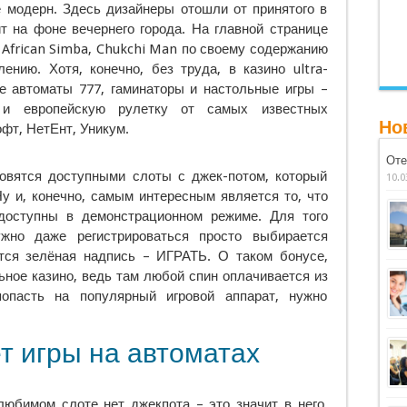
модерн. Здесь дизайнеры отошли от принятого в
т на фоне вечернего города. На главной странице
 African Simba, Chukchi Man по своему содержанию
нию. Хотя, конечно, без труда, в казино ultra-
ые автоматы 777, гаминаторы и настольные игры –
ю и европейскую рулетку от самых известных
Но
фт, НетЕнт, Уникум.
Оте
овятся доступными слоты с джек-потом, который
10.0
Ну и, конечно, самым интересным является то, что
доступны в демонстрационном режиме. Для того
жно даже регистрироваться просто выбирается
тся зелёная надпись – ИГРАТЬ. О таком бонусе,
ьное казино, ведь там любой спин оплачивается из
попасть на популярный игровой аппарат, нужно
 игры на автоматах
любимом слоте нет джекпота – это значит в него,