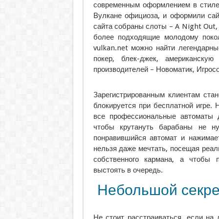
современным оформлением в стиле 
Вулкане официоза, и оформили сай
сайта собраны слоты – A Night Out,
более подходящие молодому поколе
vulkan.net можно найти легендарн
покер, блек-джек, американску
производителей – Новоматик, Игросо
Зарегистрированным клиентам стан
блокируется при бесплатной игре. 
все профессиональные автоматы 
чтобы крутануть барабаны не ну
понравившийся автомат и нажимае
нельзя даже мечтать, посещая реал
собственного кармана, а чтобы 
выстоять в очередь.
Небольшой секрет
Не стоит расстраиваться, если на 